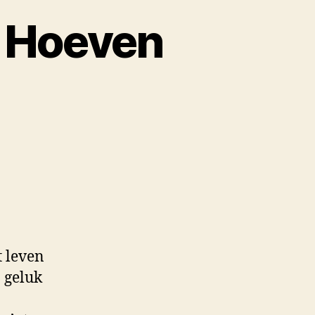
 Hoeven
t leven
n geluk