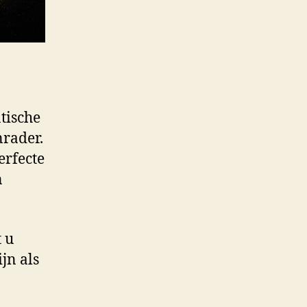
tische
nrader.
erfecte
n
 u
jn als