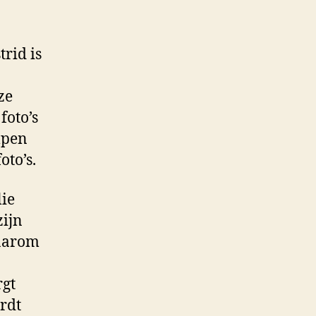
rid is
ze
foto’s
lpen
oto’s.
lie
zijn
daarom
rgt
rdt