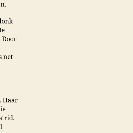
an.
ndonk
te
. Door
s net
. Haar
ie
strid,
l