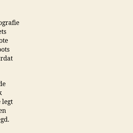
ografie
ets
ote
oots
ordat
de
k
 legt
en
egd.