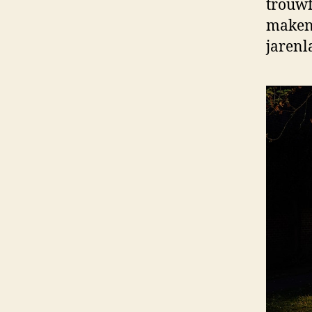
trouwf
maken 
jarenl