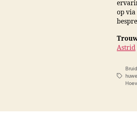
ervari
op via
bespre
Trouw
Astrid
Brui
huwel
Tags
Hoe