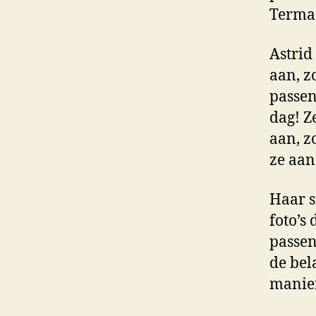
Terma
Astrid
aan, z
passen
dag! Z
aan, z
ze aan 
Haar s
foto’s
passen
de bel
manier