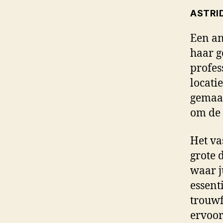
ASTRID
Een an
haar g
profes
locati
gemaak
om de 
Het va
grote 
waar j
essent
trouwf
ervoor