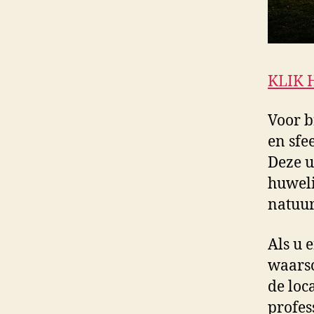
KLIK 
Voor b
en sfe
Deze u
huweli
natuur
Als u 
waarsc
de loc
profes