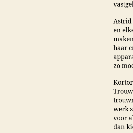
vastge
Astrid
en elk
maken 
haar c
appara
zo moo
Korto
Trouwf
trouwr
werk s
voor al
dan ki