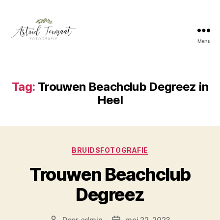
Menu
Astrid
Termaat
Bruidsfotografie
Tag:
Trouwen Beachclub Degreez in
Heel
Categorieën
BRUIDSFOTOGRAFIE
Trouwen Beachclub
Degreez
Door
admin
mei 22, 2023