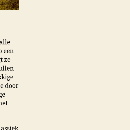
 alle
p een
t ze
ullen
kkige
ze door
ge
met
lassiek