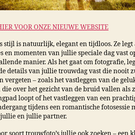
HIER VOOR ONZE NIEUWE WEBSITE
s stijl is natuurlijk, elegant en tijdloos. Ze legt
s en momenten van jullie speciale dag vast o
llende manier. Als het gaat om fotografie, leg
de details van jullie trouwdag vast die nooit z
 vergeten – zoals het vastleggen van de gelu
 die over het gezicht van de bruid vallen als 
ngpad loopt of het vastleggen van een prachti
dergang tijdens een romantische fotosessie 
jullie en jullie partner.
or soort trouwfoto’s jullie ook zoeken – een k