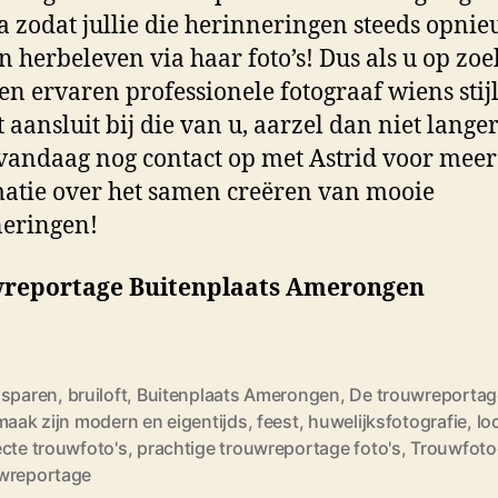
 zodat jullie die herinneringen steeds opni
 herbeleven via haar foto’s! Dus als u op zoe
en ervaren professionele fotograaf wiens stij
t aansluit bij die van u, aarzel dan niet langer
andaag nog contact op met Astrid voor meer
atie over het samen creëren van mooie
eringen!
reportage Buitenplaats Amerongen
dsparen
,
bruiloft
,
Buitenplaats Amerongen
,
De trouwreportage
maak zijn modern en eigentijds
,
feest
,
huwelijksfotografie
,
lo
ecte trouwfoto's
,
prachtige trouwreportage foto's
,
Trouwfoto
wreportage