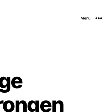
Menu
ge
rongen