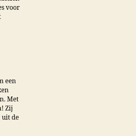
es voor
t
om een
ken
n. Met
! Zij
 uit de