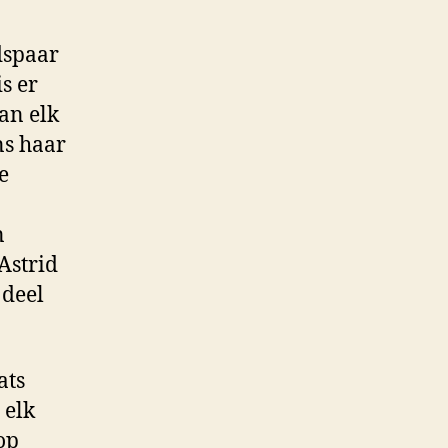
dspaar
s er
van elk
ns haar
e
n
Astrid
 deel
ats
 elk
op