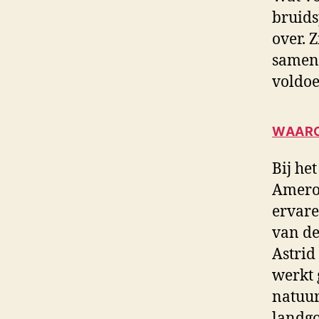
bruids
over. 
samens
voldoe
WAARO
Bij he
Ameron
ervare
van de
Astrid 
werkt 
natuur
landgo