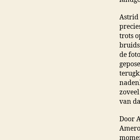
Astrid
precie
trots o
bruids
de fot
gepose
terugk
nadenk
zoveel
van da
Door A
Ameron
moment