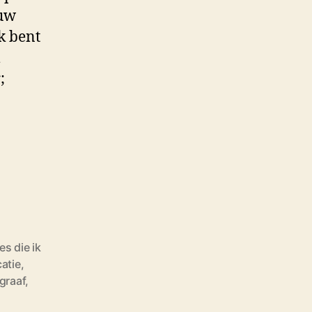
euw
k bent
l
;
s die ik
catie
,
graaf
,