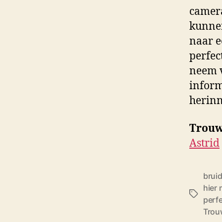
camera
kunnen
naar e
perfec
neem v
inform
herinn
Trouw
Astrid
brui
hier 
T
perf
a
Trou
g