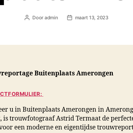
Door
admin
maart 13, 2023
B
B
e
e
r
r
i
i
c
c
h
h
t
t
a
d
reportage Buitenplaats Amerongen
u
a
t
t
e
u
CTFORMULIER:
u
m
r
er u in Buitenplaats Amerongen in Ameron
, is trouwfotograaf Astrid Termaat de perfect
voor een moderne en eigentijdse trouwreport