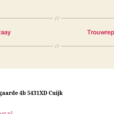
Raay
Trouwrep
sgaarde 4b 5431XD Cuijk
at.nl