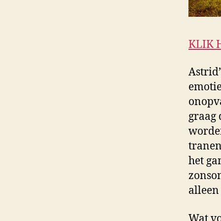
KLIK 
Astrid’
emotie
onopva
graag 
worden
tranen
het ga
zonson
alleen 
Wat vo