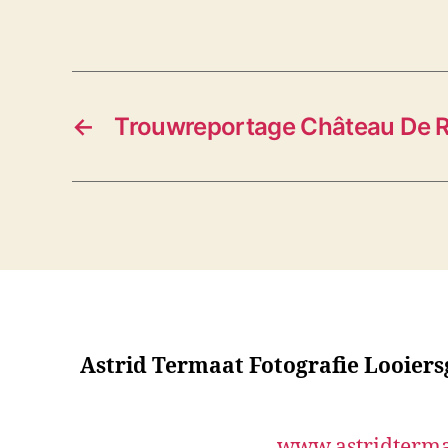
s
←
Trouwreportage Château De 
Astrid Termaat Fotografie Looier
www.astridterma