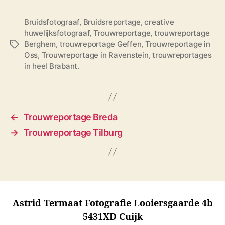
Bruidsfotograaf
,
Bruidsreportage
,
creative
huwelijksfotograaf
,
Trouwreportage
,
trouwreportage
Berghem
,
trouwreportage Geffen
,
Trouwreportage in
T
Oss
,
Trouwreportage in Ravenstein
,
trouwreportages
a
in heel Brabant.
g
s
←
Trouwreportage Breda
→
Trouwreportage Tilburg
Astrid Termaat Fotografie Looiersgaarde 4b
5431XD Cuijk