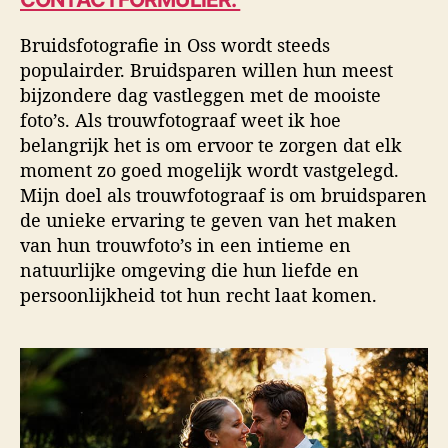
u
a
i
t
t
d
Bruidsfotografie in Oss wordt steeds
e
u
s
populairder. Bruidsparen willen hun meest
u
m
f
r
o
bijzondere dag vastleggen met de mooiste
t
foto’s. Als trouwfotograaf weet ik hoe
o
belangrijk het is om ervoor te zorgen dat elk
g
moment zo goed mogelijk wordt vastgelegd.
r
Mijn doel als trouwfotograaf is om bruidsparen
a
de unieke ervaring te geven van het maken
f
van hun trouwfoto’s in een intieme en
i
e
natuurlijke omgeving die hun liefde en
persoonlijkheid tot hun recht laat komen.