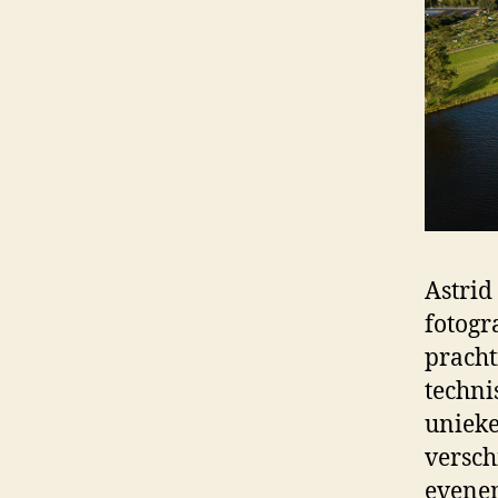
Astrid
fotogr
pracht
techni
unieke
versch
evenem