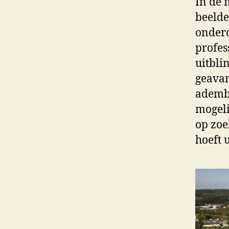
In de 
beelde
onderd
profes
uitbli
geavan
adembe
mogeli
op zoe
hoeft 