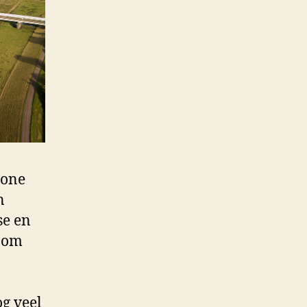
rone
n
se en
n om
g veel