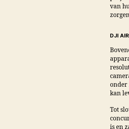
van hu
zorgen
DJI AIR
Bovend
appara
resolu
camera
onder 
kan le
Tot sl
concur
is en 