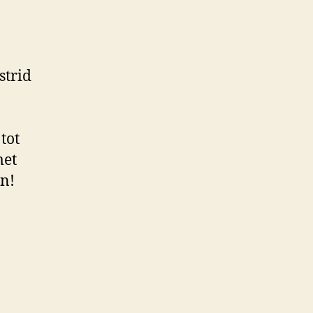
strid
tot
met
en!