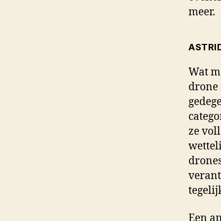
meer.
ASTRID
Wat ma
drone 
gedege
catego
ze vol
wettel
drones
verant
tegeli
Een an