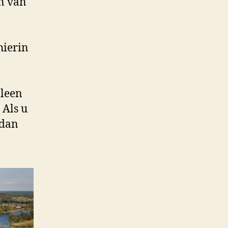
n van
hierin
lleen
 Als u
 dan