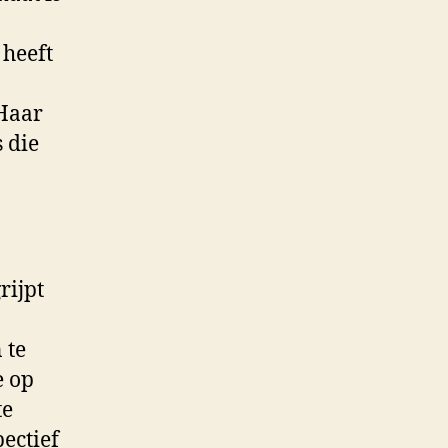
 heeft
 Haar
s die
rijpt
 te
e op
te
ectief