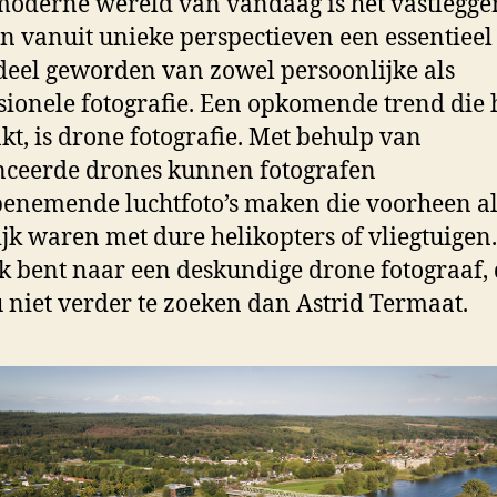
moderne wereld van vandaag is het vastlegge
n vanuit unieke perspectieven een essentieel
eel geworden van zowel persoonlijke als
sionele fotografie. Een opkomende trend die 
nkt, is drone fotografie. Met behulp van
ceerde drones kunnen fotografen
nemende luchtfoto’s maken die voorheen a
jk waren met dure helikopters of vliegtuigen.
k bent naar een deskundige drone fotograaf,
u niet verder te zoeken dan Astrid Termaat.