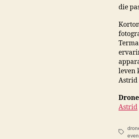
die pa
Kortom
fotogr
Termaa
ervari
appara
leven 
Astrid
Drone
Astrid
drone
Tags
even