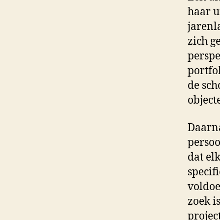
haar u
jarenl
zich g
perspe
portfo
de sch
object
Daarna
persoo
dat el
specif
voldoe
zoek i
projec