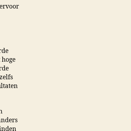
 ervoor
rde
t hoge
rde
zelfs
ltaten
n
 anders
vinden