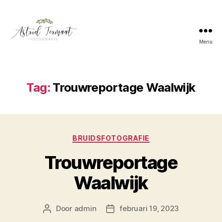
Menu
Astrid
Termaat
Bruidsfotografie
Tag:
Trouwreportage Waalwijk
Categorieën
BRUIDSFOTOGRAFIE
Trouwreportage
Waalwijk
Door
admin
februari 19, 2023
Berichtauteur
Berichtdatum