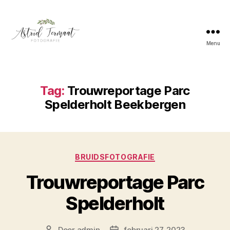
Menu
Astrid
Termaat
Bruidsfotografie
Tag:
Trouwreportage Parc
Spelderholt Beekbergen
Categorieën
BRUIDSFOTOGRAFIE
Trouwreportage Parc
Spelderholt
Door
admin
februari 27, 2023