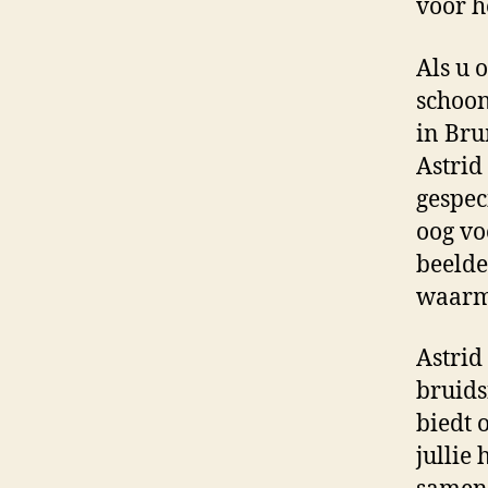
voor h
Als u 
schoon
in Bru
Astrid
gespec
oog vo
beelde
waarme
Astrid
bruids
biedt 
jullie