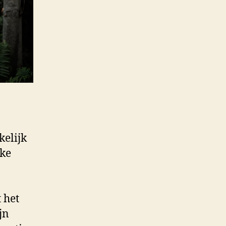
kelijk
jke
 het
jn