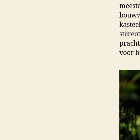
meeste
bouwwe
kastee
stereo
pracht
voor b