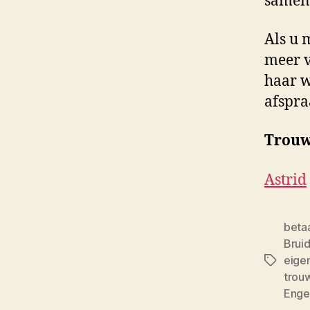
samenw
Als u 
meer v
haar w
afspra
Trouw
Astrid
betaa
Brui
eigen
Tags
trou
Enge