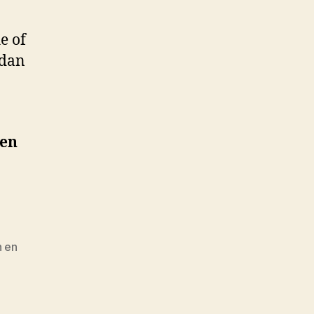
e of
 dan
men
n en