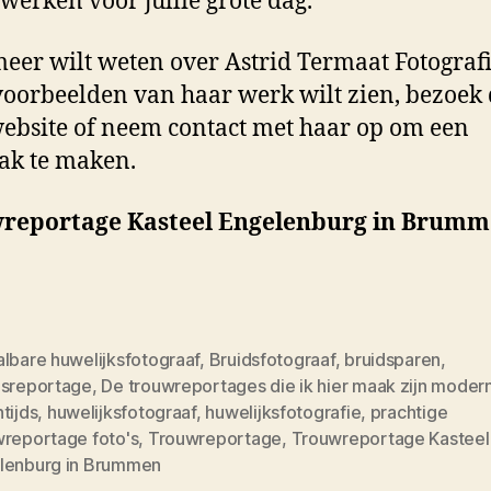
erken voor jullie grote dag.
meer wilt weten over Astrid Termaat Fotografi
oorbeelden van haar werk wilt zien, bezoek
ebsite of neem contact met haar op om een
ak te maken.
reportage Kasteel Engelenburg in Brum
lbare huwelijksfotograaf
,
Bruidsfotograaf
,
bruidsparen
,
dsreportage
,
De trouwreportages die ik hier maak zijn moder
tijds
,
huwelijksfotograaf
,
huwelijksfotografie
,
prachtige
wreportage foto's
,
Trouwreportage
,
Trouwreportage Kasteel
lenburg in Brummen