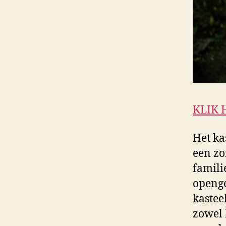
KLIK 
Het ka
een zo
famili
openge
kastee
zowel 