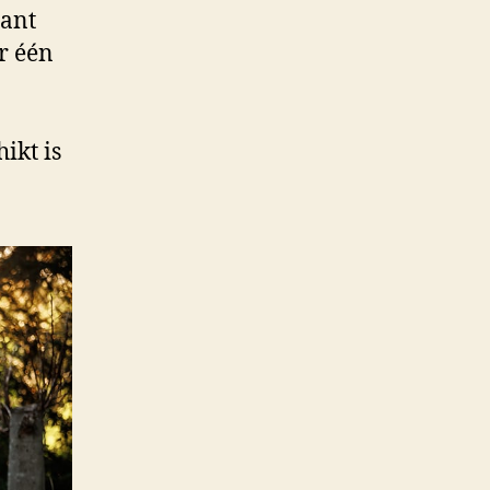
sant
r één
ikt is