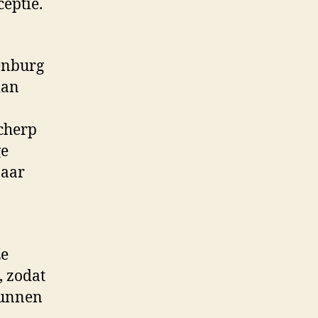
eptie.
enburg
dan
scherp
ge
paar
Ze
, zodat
kunnen