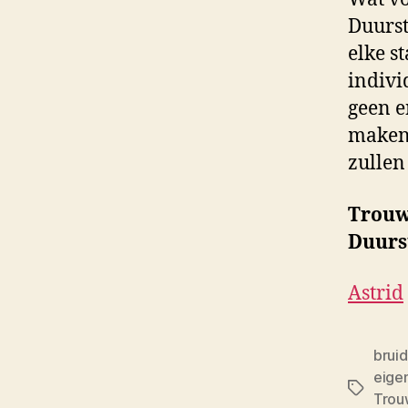
Duurst
elke s
indivi
geen e
maken 
zullen
Trouw
Duurs
Astrid
brui
eigen
Tags
Trou