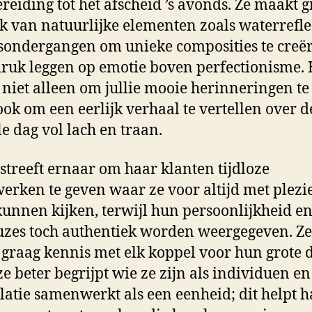
reiding tot het afscheid ’s avonds. Ze maakt 
k van natuurlijke elementen zoals waterrefle
sondergangen om unieke composities te creë
ruk leggen op emotie boven perfectionisme.
s niet alleen om jullie mooie herinneringen t
ok om een eerlijk verhaal te vertellen over d
le dag vol lach en traan.
 streeft ernaar om haar klanten tijdloze
erken te geven waar ze voor altijd met plezi
kunnen kijken, terwijl hun persoonlijkheid e
euzes toch authentiek worden weergegeven. Ze
graag kennis met elk koppel voor hun grote 
ze beter begrijpt wie ze zijn als individuen e
latie samenwerkt als een eenheid; dit helpt h