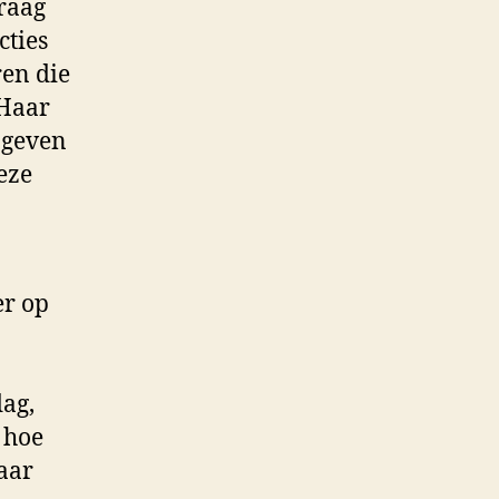
graag
cties
ren die
 Haar
e geven
eze
er op
n
dag,
n hoe
aar