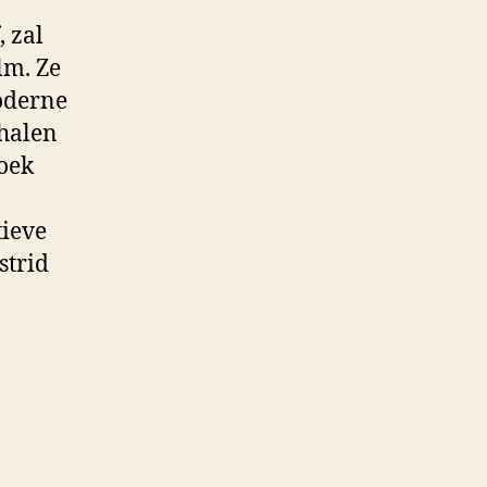
 zal
lm. Ze
oderne
rhalen
zoek
tieve
strid