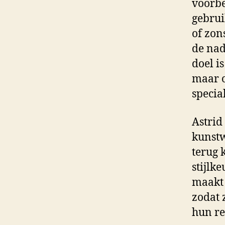
voorbe
gebrui
of zon
de nad
doel i
maar o
specia
Astrid
kunstw
terug 
stijlk
maakt 
zodat 
hun re