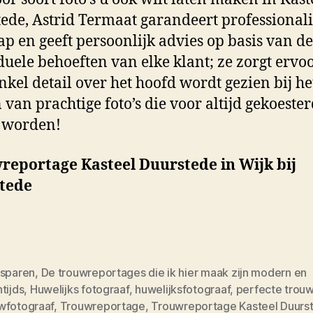
ede, Astrid Termaat garandeert professionalit
tap en geeft persoonlijk advies op basis van de
duele behoeften van elke klant; ze zorgt ervo
nkel detail over het hoofd wordt gezien bij he
van prachtige foto’s die voor altijd gekoeste
 worden!
reportage Kasteel Duurstede in Wijk bij
tede
dsparen
,
De trouwreportages die ik hier maak zijn modern en
tijds
,
Huwelijks fotograaf
,
huwelijksfotograaf
,
perfecte trouw
wfotograaf
,
Trouwreportage
,
Trouwreportage Kasteel Duurst