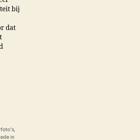
eit bij
or dat
t
rd
foto's
,
ede in