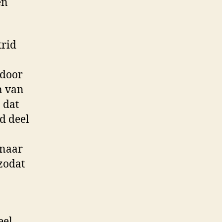
en
trid
rdoor
n van
 dat
d deel
 naar
 zodat
eel