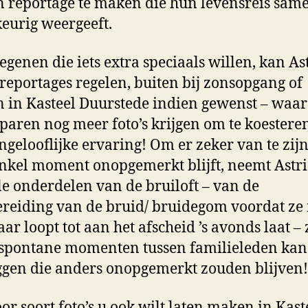
 reportage te maken die hun levensreis sam
urig weergeeft.
egenen die iets extra speciaals willen, kan As
reportages regelen, buiten bij zonsopgang of
 in Kasteel Duurstede indien gewenst – waa
paren nog meer foto’s krijgen om te koestere
ngelooflijke ervaring! Om er zeker van te zijn
nkel moment onopgemerkt blijft, neemt Astri
le onderdelen van de bruiloft – van de
reiding van de bruid/ bruidegom voordat ze
aar loopt tot aan het afscheid ’s avonds laat –
 spontane momenten tussen familieleden kan
ggen die anders onopgemerkt zouden blijven!
or soort foto’s u ook wilt laten maken in Kast