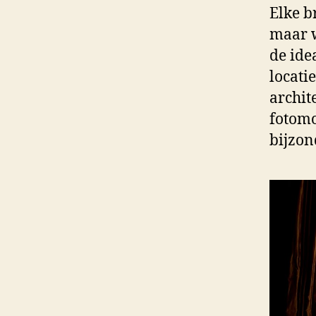
Elke b
maar w
de ide
locati
archit
fotomo
bijzon