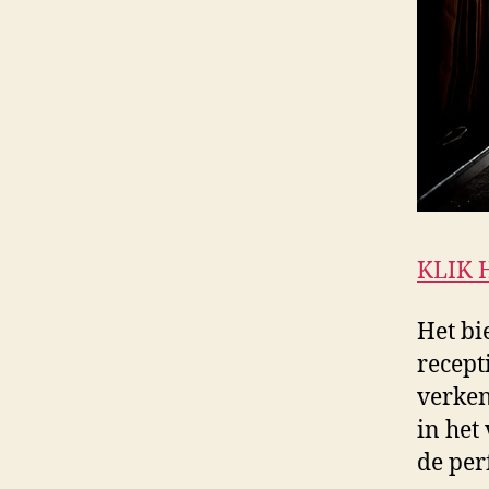
KLIK 
Het bi
recept
verken
in het
de per