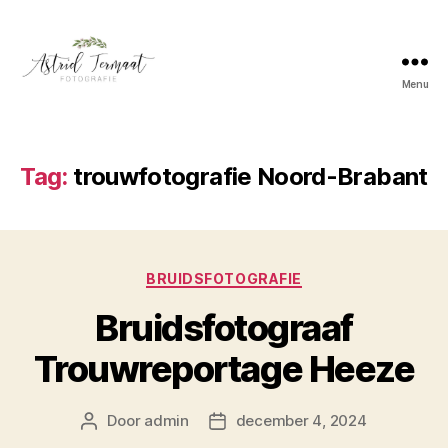
Menu
Astrid
Termaat
Bruidsfotografie
Tag:
trouwfotografie Noord-Brabant
Categorieën
BRUIDSFOTOGRAFIE
Bruidsfotograaf
Trouwreportage Heeze
Door
admin
december 4, 2024
Berichtauteur
Berichtdatum