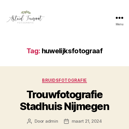
Menu
Astrid
Termaat
Bruidsfotografie
Tag:
huwelijksfotograaf
Categorieën
BRUIDSFOTOGRAFIE
Trouwfotografie
Stadhuis Nijmegen
Door
admin
maart 21, 2024
Berichtauteur
Berichtdatum