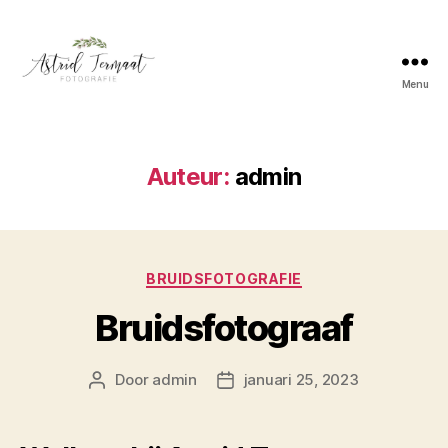
Menu
Astrid
Termaat
Bruidsfotografie
Auteur:
admin
Categorieën
BRUIDSFOTOGRAFIE
Bruidsfotograaf
Door
admin
januari 25, 2023
Berichtauteur
Berichtdatum