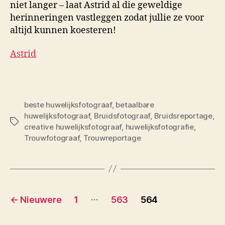
niet langer – laat Astrid al die geweldige
herinneringen vastleggen zodat jullie ze voor
altijd kunnen koesteren!
Astrid
beste huwelijksfotograaf
,
betaalbare
huwelijksfotograaf
,
Bruidsfotograaf
,
Bruidsreportage
,
Tags
creative huwelijksfotograaf
,
huwelijksfotografie
,
Trouwfotograaf
,
Trouwreportage
Berichten
…
←
Nieuwere
1
563
564
paginering